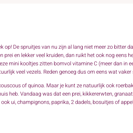
op! De spruitjes van nu zijn al lang niet meer zo bitter da
 prei en lekker veel kruiden, dan ruikt het ook nog eens he
e mini kooltjes zitten bomvol vitamine C (meer dan in ee
urlijk veel vezels. Reden genoeg dus om eens wat vaker sp
t couscous of quinoa. Maar je kunt ze natuurlijk ook roerb
huis heb. Vandaag was dat een prei, kikkererwten, granaat
ook ui, champignons, paprika, 2 dadels, bosuitjes of app