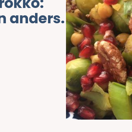
rokko:
n anders.