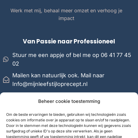
Werk met mij, behaal meer omzet en verhoog je
impact
Van Passie naar Professioneel
Stuur me een appje of bel me op 06 41 77 45
02
Mailen kan natuurlijk ook. Mail naar
Info@mijnleefstijloprecept.nl
Mijn team of ik reageren binnen 24 uur
Beheer cookie toestemming
Om de beste ervaringen te bieden, gebruiken wij technologieën zoals
cookies om informatie over je apparaat op te slaan en/of te raadplegen.
Door in te stemmen met deze technologieën kunnen wij gegevens zoals
Favorieten
surfgedrag of unieke ID's op deze site verwerken. Als je geen
toestemming geeft of uw toestemming intrekt, kan dit een nadelige