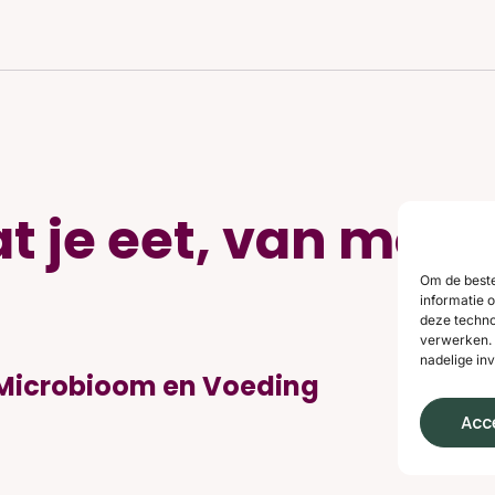
t je eet, van mond
Om de beste
informatie 
deze techno
verwerken. 
nadelige in
, Microbioom en Voeding
Acc
relatie tussen voeding, spijsvertering en het microb