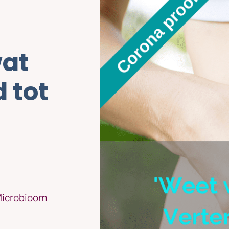
wat
 tot
 Microbioom