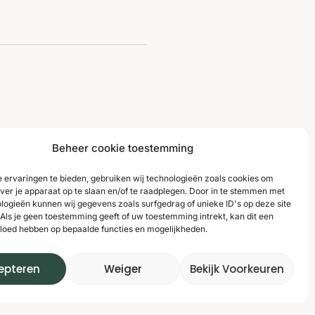
 tot
Beheer cookie toestemming
 ervaringen te bieden, gebruiken wij technologieën zoals cookies om
over je apparaat op te slaan en/of te raadplegen. Door in te stemmen met
logieën kunnen wij gegevens zoals surfgedrag of unieke ID's op deze site
Als je geen toestemming geeft of uw toestemming intrekt, kan dit een
vloed hebben op bepaalde functies en mogelijkheden.
epteren
Weiger
Bekijk Voorkeuren
ioom. Er wordt